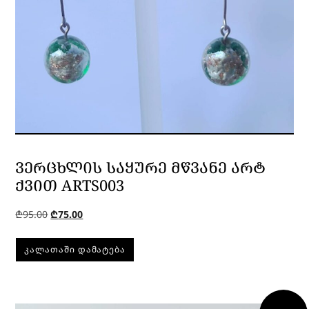
ᲕᲔᲠᲪᲮᲚᲘᲡ ᲡᲐᲧᲣᲠᲔ ᲛᲬᲕᲐᲜᲔ ᲐᲠᲢ
ᲥᲕᲘᲗ ARTS003
₾
95.00
₾
75.00
ᲙᲐᲚᲐᲗᲐᲨᲘ ᲓᲐᲛᲐᲢᲔᲑᲐ