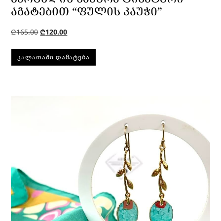
ᲐᲒᲐᲢᲔᲑᲘᲗ “ᲤᲣᲚᲘᲡ ᲙᲐᲣᲭᲘ”
₾
165.00
₾
120.00
ᲙᲐᲚᲐᲗᲐᲨᲘ ᲓᲐᲛᲐᲢᲔᲑᲐ