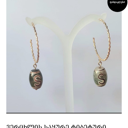
ფასდაკლება!
ᲕᲔᲠᲪᲮᲚᲘᲡ ᲡᲐᲧᲣᲠᲔ ᲢᲘᲑᲔᲢᲣᲠᲘ