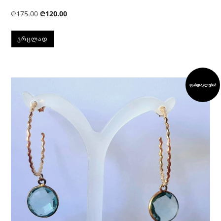
₾
175.00
₾
120.00
ᲕᲠᲪᲚᲐᲓ
ფასდაკლება!