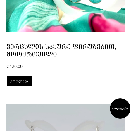
ᲕᲔᲠᲪᲮᲚᲘᲡ ᲡᲐᲧᲣᲠᲔ ᲤᲘᲠᲣᲖᲔᲑᲘᲗ,
ᲛᲝᲝᲥᲠᲝᲕᲘᲚᲘ
₾
120.00
ᲕᲠᲪᲚᲐᲓ
ფასდაკლება!