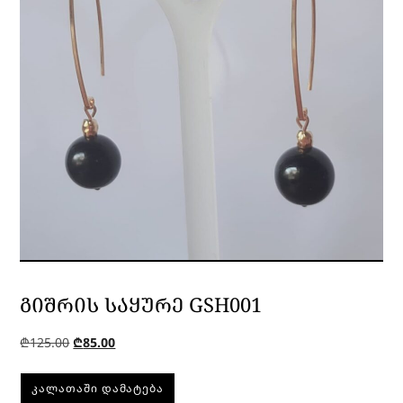
ᲒᲘᲨᲠᲘᲡ ᲡᲐᲧᲣᲠᲔ GSH001
₾
125.00
₾
85.00
ᲙᲐᲚᲐᲗᲐᲨᲘ ᲓᲐᲛᲐᲢᲔᲑᲐ