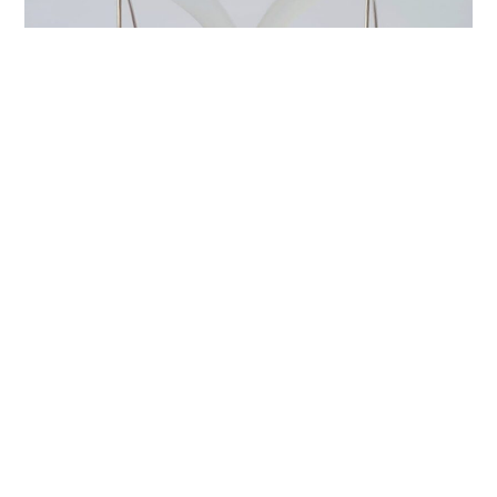
ᲕᲔᲠᲪᲮᲚᲘᲡ ᲡᲐᲧᲣᲠᲔ ᲨᲘᲜᲓᲘᲡᲤᲔᲠᲘ
ᲥᲕᲘᲗ ARTS002
₾
95.00
₾
75.00