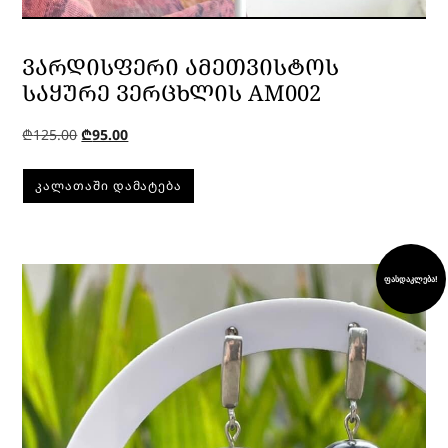
ᲕᲐᲠᲓᲘᲡᲤᲔᲠᲘ ᲐᲛᲔᲗᲕᲘᲡᲢᲝᲡ
ᲡᲐᲧᲣᲠᲔ ᲕᲔᲠᲪᲮᲚᲘᲡ AM002
₾
125.00
₾
95.00
ᲙᲐᲚᲐᲗᲐᲨᲘ ᲓᲐᲛᲐᲢᲔᲑᲐ
ფასდაკლება!