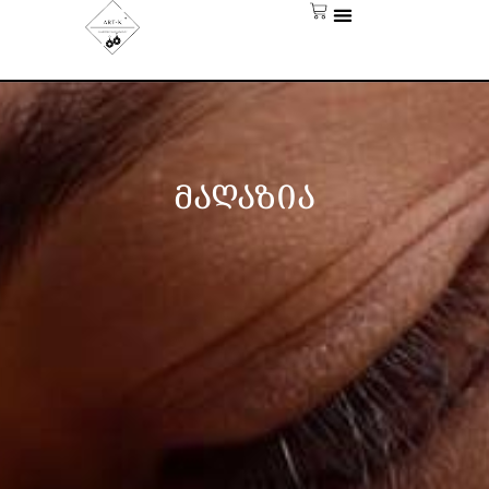
ᲛᲐᲦᲐᲖᲘᲐ