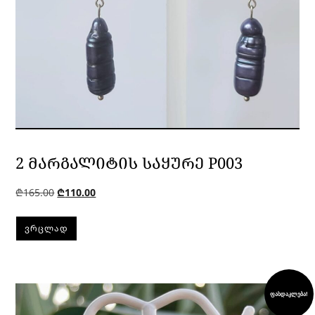
2 ᲛᲐᲠᲒᲐᲚᲘᲢᲘᲡ ᲡᲐᲧᲣᲠᲔ P003
₾
165.00
₾
110.00
ᲕᲠᲪᲚᲐᲓ
ფასდაკლება!