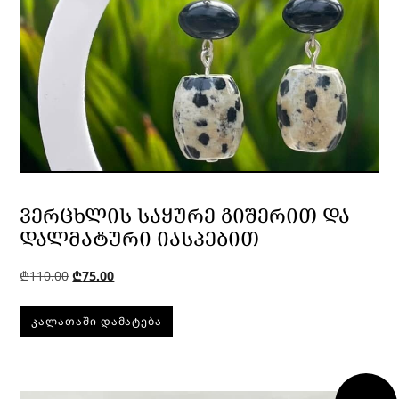
ᲕᲔᲠᲪᲮᲚᲘᲡ ᲡᲐᲧᲣᲠᲔ ᲒᲘᲨᲔᲠᲘᲗ ᲓᲐ
ᲓᲐᲚᲛᲐᲢᲣᲠᲘ ᲘᲐᲡᲞᲔᲑᲘᲗ
₾
110.00
₾
75.00
ᲙᲐᲚᲐᲗᲐᲨᲘ ᲓᲐᲛᲐᲢᲔᲑᲐ