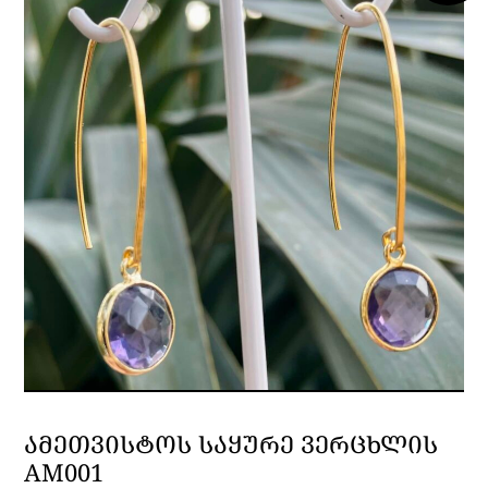
ᲐᲛᲔᲗᲕᲘᲡᲢᲝᲡ ᲡᲐᲧᲣᲠᲔ ᲕᲔᲠᲪᲮᲚᲘᲡ
AM001