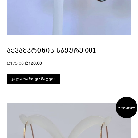
ᲐᲥᲕᲐᲛᲐᲠᲘᲜᲘᲡ ᲡᲐᲧᲣᲠᲔ 001
₾
175.00
₾
120.00
ᲙᲐᲚᲐᲗᲐᲨᲘ ᲓᲐᲛᲐᲢᲔᲑᲐ
ფასდაკლება!