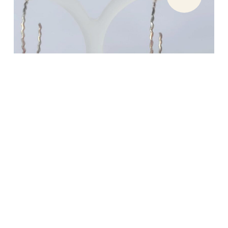
ᲚᲐᲑᲠᲐᲓᲝᲠIᲢᲘᲡ ᲡᲐᲧᲣᲠᲔ LAB001
₾
185.00
₾
120.00
ᲙᲐᲚᲐᲗᲐᲨᲘ ᲓᲐᲛᲐᲢᲔᲑᲐ