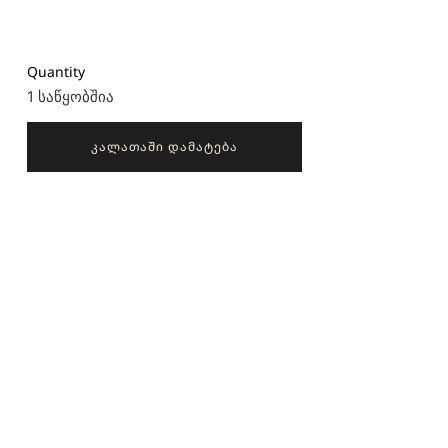
Quantity
1 საწყობშია
ᲙᲐᲚᲐᲗᲐᲨᲘ ᲓᲐᲛᲐᲢᲔᲑᲐ