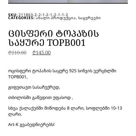
SKU:
211863-2-2-1-2-1-2-1-1-2
CATEGORIES:
ᲐᲮᲐᲚᲘ ᲞᲠᲝᲓᲣᲥᲪᲘᲐ
,
ᲡᲐᲧᲣᲠᲔᲔᲑᲘ
ᲪᲘᲡᲤᲔᲠᲘ ᲢᲝᲞᲐᲖᲘᲡ
ᲡᲐᲧᲣᲠᲔ TOPB001
₾
210.00
₾
145.00
ოცისფერი ტოპაზის საყურე 925 სინჯის ვერცხლში
TOPB001,
გიფუთავთ სასაჩუქრედ,
თბილისში გაწვდით უფასოდ ,
სხვა ქალაქებში მიწოდება 8 ლარი, სოფლებში 10-13
ლარი.
Art-K გვაბედნიერებს!