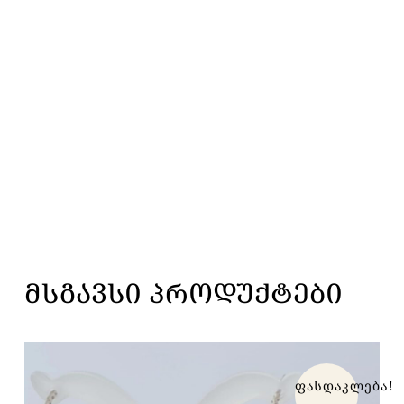
ᲛᲡᲒᲐᲕᲡᲘ ᲞᲠᲝᲓᲣᲥᲢᲔᲑᲘ
ფასდაკლება!