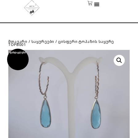
ᲛᲗᲐᲕᲐᲠᲘ
/
ᲡᲐᲧᲣᲠᲔᲔᲑᲘ
/ ᲪᲘᲡᲤᲔᲠᲘ ᲢᲝᲞᲐᲖᲘᲡ ᲡᲐᲧᲣᲠᲔ
TOPB001
ფასდაკლება!